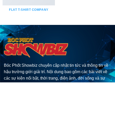
FLAT T-SHIRT COMPANY
Bóc Phốt Showbiz chuyên cập nhật tin tức và thông tin về
hậu trường giới giải trí. Nội dung bao gồm các bài viết về
các sự kiện nổi bật, thời trang, điện ảnh, đời sống và sự
nghiệp của các nghệ sĩ. Trang web cung cấp những tin tức
độc quyền, câu chuyện thú vị và góc nhìn sắc sảo về
showbiz, giúp độc giả nắm bắt nhanh chóng và chân thực
về thế giới giải trí.