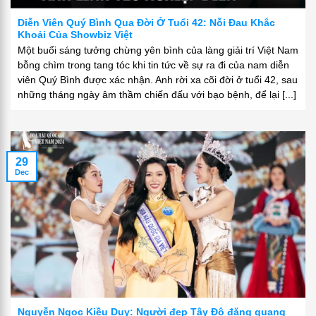
Diễn Viên Quý Bình Qua Đời Ở Tuổi 42: Nỗi Đau Khắc
Khoải Của Showbiz Việt
Một buổi sáng tưởng chừng yên bình của làng giải trí Việt Nam
bỗng chìm trong tang tóc khi tin tức về sự ra đi của nam diễn
viên Quý Bình được xác nhận. Anh rời xa cõi đời ở tuổi 42, sau
những tháng ngày âm thầm chiến đấu với bạo bệnh, để lại [...]
29
Dec
Nguyễn Ngọc Kiều Duy: Người đẹp Tây Đô đăng quang