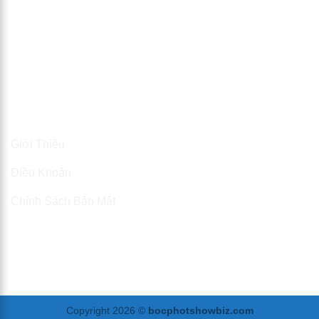
Thông Tin
Giới Thiệu
Điều Khoản
Chính Sách Bảo Mật
Copyright 2026 ©
bocphotshowbiz.com