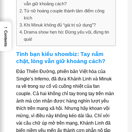
vẫn giữ khoảng cách?
Từ nữ hoàng couple thành tâm điểm công
kích
Khi Minuk không đủ “giá trị sử dụng”?
→
Drama show hẹn hò: Đừng yêu vội, đừng tin
Contents
quá!
Tình bạn kiểu showbiz: Tay nắm
chặt, lòng vẫn giữ khoảng cách?
Đảo Thiên Đường, phiên bản Việt hóa của
Single’s Inferno, đã đưa Khánh Linh và Minuk
ra về trong sự cổ vũ cuồng nhiệt của fan
couple. Cả hai không chỉ tay trong tay trên màn
ảnh mà còn nhận được hàng nghìn lượt yêu
thích trên mạng xã hội. Nhưng hãy khoan vội
mừng, vì điều này không kéo dài lâu. Chỉ với
vài câu chữ úp mở trên mạng, Khánh Linh đã
biến niềm yêu mến ấy thành cơn phẫn nộ tập