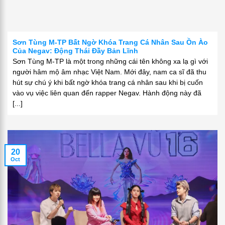
Sơn Tùng M-TP Bất Ngờ Khóa Trang Cá Nhân Sau Ồn Ào
Của Negav: Động Thái Đầy Bản Lĩnh
Sơn Tùng M-TP là một trong những cái tên không xa lạ gì với
người hâm mộ âm nhạc Việt Nam. Mới đây, nam ca sĩ đã thu
hút sự chú ý khi bất ngờ khóa trang cá nhân sau khi bị cuốn
vào vụ việc liên quan đến rapper Negav. Hành động này đã
[...]
20
Oct