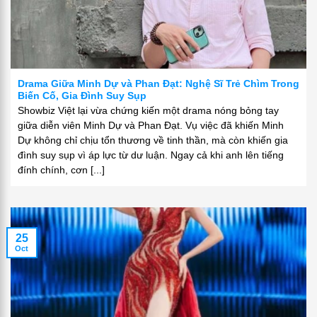
Drama Giữa Minh Dự và Phan Đạt: Nghệ Sĩ Trẻ Chìm Trong
Biến Cố, Gia Đình Suy Sụp
Showbiz Việt lại vừa chứng kiến một drama nóng bỏng tay
giữa diễn viên Minh Dự và Phan Đạt. Vụ việc đã khiến Minh
Dự không chỉ chịu tổn thương về tinh thần, mà còn khiến gia
đình suy sụp vì áp lực từ dư luận. Ngay cả khi anh lên tiếng
đính chính, cơn [...]
25
Oct