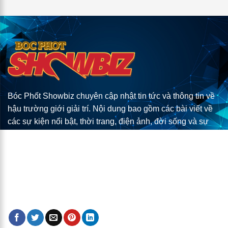
Bóc Phốt Showbiz chuyên cập nhật tin tức và thông tin về
hậu trường giới giải trí. Nội dung bao gồm các bài viết về
các sự kiện nổi bật, thời trang, điện ảnh, đời sống và sự
nghiệp của các nghệ sĩ. Trang web cung cấp những tin tức
độc quyền, câu chuyện thú vị và góc nhìn sắc sảo về
showbiz, giúp độc giả nắm bắt nhanh chóng và chân thực
về thế giới giải trí.