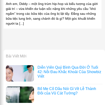
Anh em, Diddy – một ông trùm hip-hop và biểu tượng của giới
giải trí – vừa khiến dư luận sốc nặng khi những yêu cầu “khó
ngấm” trong các bữa tiệc của ông bị lật tẩy. Đằng sau những
bữa tiệc lung linh, sang chảnh đó là gì? Một góc khuất khiến
người ta [...]
Bài Viết Mới
Diễn Viên Quý Bình Qua Đời Ở Tuổi
42: Nỗi Đau Khắc Khoải Của Showbiz
Việt
Bố Mẹ Cô Dâu Nói Gì Về Lễ Thành
Đôi của Vũ Cát Tường?