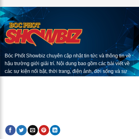
Bóc Phốt Showbiz chuyên cập nhật tin tức và thông tin về
hậu trường giới giải trí. Nội dung bao gồm các bài viết về
các sự kiện nổi bật, thời trang, điện ảnh, đời sống và sự
nghiệp của các nghệ sĩ. Trang web cung cấp những tin tức
độc quyền, câu chuyện thú vị và góc nhìn sắc sảo về
showbiz, giúp độc giả nắm bắt nhanh chóng và chân thực
về thế giới giải trí.