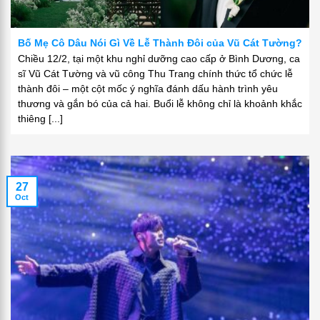
Bố Mẹ Cô Dâu Nói Gì Về Lễ Thành Đôi của Vũ Cát Tường?
Chiều 12/2, tại một khu nghỉ dưỡng cao cấp ở Bình Dương, ca
sĩ Vũ Cát Tường và vũ công Thu Trang chính thức tổ chức lễ
thành đôi – một cột mốc ý nghĩa đánh dấu hành trình yêu
thương và gắn bó của cả hai. Buổi lễ không chỉ là khoảnh khắc
thiêng [...]
27
Oct