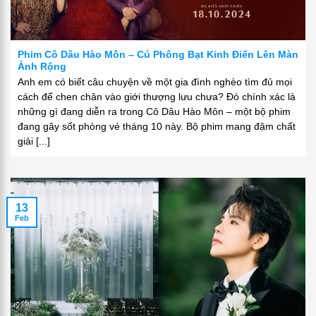
Phim Cô Dâu Hào Môn – Cú Phông Bạt Kinh Điển Lên Màn
Ảnh Rộng
Anh em có biết câu chuyện về một gia đình nghèo tìm đủ mọi
cách để chen chân vào giới thượng lưu chưa? Đó chính xác là
những gì đang diễn ra trong Cô Dâu Hào Môn – một bộ phim
đang gây sốt phòng vé tháng 10 này. Bộ phim mang đậm chất
giải [...]
13
Feb