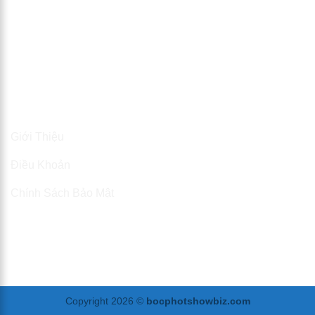
Thông Tin
Giới Thiệu
Điều Khoản
Chính Sách Bảo Mật
Copyright 2026 ©
bocphotshowbiz.com