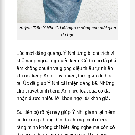
Huỳnh Trần Ý Nhi: Cú lội ngược dòng sau thời gian
du học
Lúc mới đăng quang, Ý Nhi từng bị chỉ trích vì
khả năng ngoại ngữ yếu kém. Cô bị cho là phát
âm không chuẩn và giọng điệu thiếu tự nhiên
khi nói tiếng Anh. Tuy nhiên, thời gian du học
tại Úc đã giúp Ý Nhi cải thiện đáng kể. Những
clip thuyết trình tiếng Anh lưu loát của cô đã
nhận được nhiều lời khen ngợi từ khán giả.
Sự tiến bộ rõ rệt này giúp Ý Nhi giành lại niềm
tin từ công chúng. Cô đã chứng minh được
rằng mình không chỉ biết lắng nghe mà còn có
thể hoàn thiện, mở ra hy vọng về khả năng