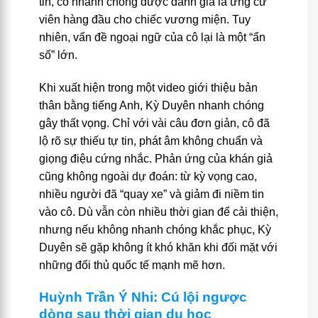
tin, cô nhanh chóng được đánh giá là ứng cử
viên hàng đầu cho chiếc vương miện. Tuy
nhiên, vấn đề ngoại ngữ của cô lại là một “ẩn
số” lớn.
Khi xuất hiện trong một video giới thiệu bản
thân bằng tiếng Anh, Kỳ Duyên nhanh chóng
gây thất vọng. Chỉ với vài câu đơn giản, cô đã
lộ rõ sự thiếu tự tin, phát âm không chuẩn và
giọng điệu cứng nhắc. Phản ứng của khán giả
cũng không ngoài dự đoán: từ kỳ vọng cao,
nhiều người đã “quay xe” và giảm đi niềm tin
vào cô. Dù vẫn còn nhiều thời gian để cải thiện,
nhưng nếu không nhanh chóng khắc phục, Kỳ
Duyên sẽ gặp không ít khó khăn khi đối mặt với
những đối thủ quốc tế mạnh mẽ hơn.
Huỳnh Trần Ý Nhi: Cú lội ngược
dòng sau thời gian du học